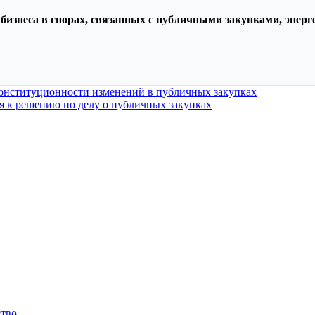
изнеса в спорах, связанных с публичными закупками, энер
онституционности изменений в публичных закупках
 к решению по делу о публичных закупках
ство