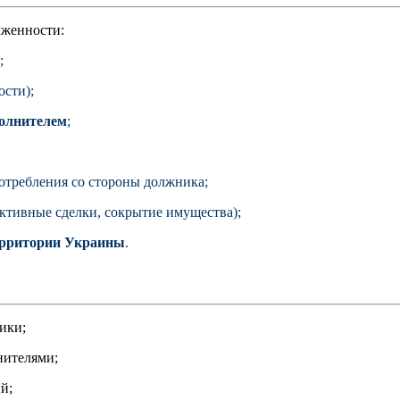
лженности:
;
сти);
олнителем
;
отребления со стороны должника;
ктивные сделки, сокрытие имущества);
территории Украины
.
ики;
нителями;
й;