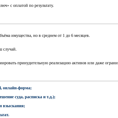
юч» с оплатой по результату.
ъёма имущества, но в среднем от 1 до 6 месяцев.
ш случай.
циировать принудительную реализацию активов или даже ограни
l, онлайн-форма;
ение суда, расписка и т.д.);
н взыскания;
ьтат.