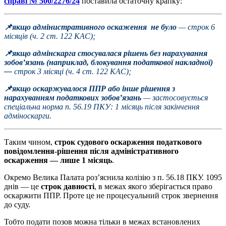
справі № 500/2276/24
поставила остаточну крапку:
📌якщо адмінистративного оскаження не було
— строк 6
місяців (ч. 2 ст. 122 КАС);
📌якщо адмінскарга стосувалася рішень без нарахування
зобов’язань (наприклад, блокування податкової накладної)
—
строк 3 місяці (ч. 4 ст. 122 КАС);
📌якщо оскаржувалося ППР або інше рішення з
нарахуванням податкових зобов’язань
— застосовується
спеціальна норма п. 56.19 ПКУ: 1 місяць після закінчення
адміноскарги.
Таким чином,
строк судового оскарження податкового
повідомлення-рішення після адміністративного
оскарження — лише 1 місяць
.
Окремо Велика Палата роз’яснила колізію з п. 56.18 ПКУ. 1095
днів — це
строк давності
, в межах якого зберігається право
оскаржити ППР. Проте це не процесуальний строк звернення
до суду.
Тобто подати позов можна тільки в межах встановлених