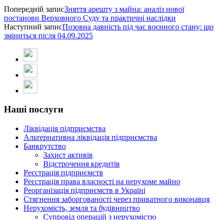
Попередній запис
Зняття арешту з майна: аналіз нової
постанови Верховного Суду та практичні наслідки
Наступний запис
Позовна давність під час воєнного стану: що
зміниться після 04.09.2025
Наші послуги
Ліквідація підприємства
Альтернативна ліквідація підприємства
Банкрутство
Захист активів
Відстрочення кредитів
Реєстрація підприємств
Реєстрація права власності на нерухоме майно
Реорганізація підприємств в Україні
Стягнення заборгованості через приватного виконавця
Нерухомість, земля та будівництво
Супровід операцій з нерухомістю