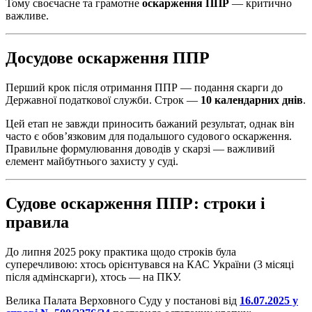
Тому своєчасне та грамотне
оскарження ППР
— критично
важливе.
Досудове оскарження ППР
Перший крок після отримання ППР — подання скарги до
Державної податкової служби. Строк —
10 календарних днів
.
Цей етап не завжди приносить бажаний результат, однак він
часто є обов’язковим для подальшого судового оскарження.
Правильне формулювання доводів у скарзі — важливий
елемент майбутнього захисту у суді.
Судове оскарження ППР: строки і
правила
До липня 2025 року практика щодо строків була
суперечливою: хтось орієнтувався на КАС України (3 місяці
після адмінскарги), хтось — на ПКУ.
Велика Палата Верховного Суду у постанові від
16.07.2025 у